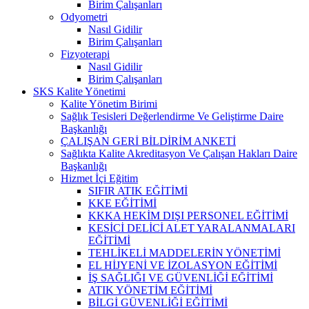
Birim Çalışanları
Odyometri
Nasıl Gidilir
Birim Çalışanları
Fizyoterapi
Nasıl Gidilir
Birim Çalışanları
SKS Kalite Yönetimi
Kalite Yönetim Birimi
Sağlık Tesisleri Değerlendirme Ve Geliştirme Daire
Başkanlığı
ÇALIŞAN GERİ BİLDİRİM ANKETİ
Sağlıkta Kalite Akreditasyon Ve Çalışan Hakları Daire
Başkanlığı
Hizmet İçi Eğitim
SIFIR ATIK EĞİTİMİ
KKE EĞİTİMİ
KKKA HEKİM DIŞI PERSONEL EĞİTİMİ
KESİCİ DELİCİ ALET YARALANMALARI
EĞİTİMİ
TEHLİKELİ MADDELERİN YÖNETİMİ
EL HİJYENİ VE İZOLASYON EĞİTİMİ
İŞ SAĞLIĞI VE GÜVENLİĞİ EĞİTİMİ
ATIK YÖNETİM EĞİTİMİ
BİLGİ GÜVENLİĞİ EĞİTİMİ