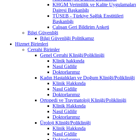
KHGM Verimlilik ve Kalite Uygulamaları
Dairesi Başkanlığı
TÜSEB - Türkiye Sağlık Enstitüleri
Başkanlığı
Çalışan Geri Bildirim Anketi
Bilgi Güvenliği
Bilgi Güvenliği Politikamız
Hizmet Birimleri
Cerrahi Birimler
Genel Cerrahi Kliniği/Polikliniği
Klinik hakkında
Nasıl Gidilir
Doktorlarımız
Kadın Hastalıkları ve Doğum Kliniği/Polikliniği
Klinik Hakkında
Nasıl Gidilir
Doktorlarımız
Ortopedi ve Travmatoloji Kliniği/Polikliniği
Klinik Hakkında
Nasıl Gidilir
Doktorlarımız
Üroloji Kliniği/Polikliniği
Klinik Hakkında
Nasıl Gidilir
Doktorlarımız