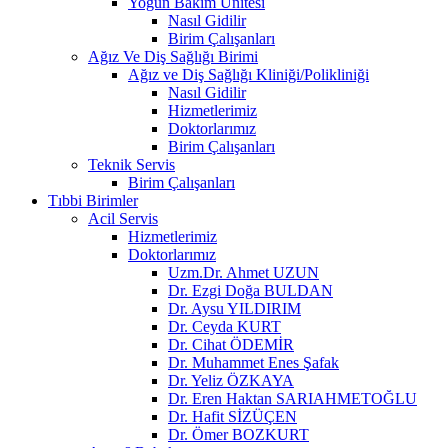
Yoğun Bakım Ünitesi
Nasıl Gidilir
Birim Çalışanları
Ağız Ve Diş Sağlığı Birimi
Ağız ve Diş Sağlığı Kliniği/Polikliniği
Nasıl Gidilir
Hizmetlerimiz
Doktorlarımız
Birim Çalışanları
Teknik Servis
Birim Çalışanları
Tıbbi Birimler
Acil Servis
Hizmetlerimiz
Doktorlarımız
Uzm.Dr. Ahmet UZUN
Dr. Ezgi Doğa BULDAN
Dr. Aysu YILDIRIM
Dr. Ceyda KURT
Dr. Cihat ÖDEMİR
Dr. Muhammet Enes Şafak
Dr. Yeliz ÖZKAYA
Dr. Eren Haktan SARIAHMETOĞLU
Dr. Hafit SİZÜÇEN
Dr. Ömer BOZKURT