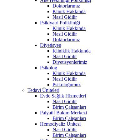
Aile Hekimliği Polikliniği
Doktorlarımız
Klinik Hakkında
Nasıl Gidilir
Psikiyatri Polikliniği
Klinik Hakkında
Nasıl Gidilir
Doktorlarımız
Diyetisyen
Kliniklik Hakkında
Nasıl Gidilir
Diyetisyenlerimiz
Psikolog
Klinik Hakkında
Nasıl Gidilir
Psikoloğumuz
Tedavi Üniteleri
Evde Sağlık Hizmetleri
Nasıl Gidilir
Birim Çalışanları
Palyatif Bakım Merkezi
Birim Çalışanları
Hemodiyaliz Ünitesi
Nasıl Gidilir
Birim Çalışanları