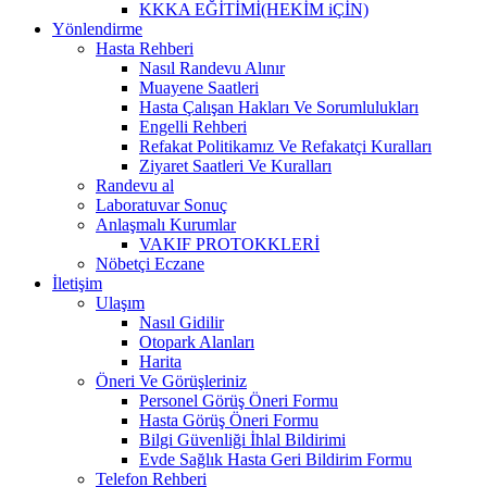
KKKA EĞİTİMİ(HEKİM iÇİN)
Yönlendirme
Hasta Rehberi
Nasıl Randevu Alınır
Muayene Saatleri
Hasta Çalışan Hakları Ve Sorumlulukları
Engelli Rehberi
Refakat Politikamız Ve Refakatçi Kuralları
Ziyaret Saatleri Ve Kuralları
Randevu al
Laboratuvar Sonuç
Anlaşmalı Kurumlar
VAKIF PROTOKKLERİ
Nöbetçi Eczane
İletişim
Ulaşım
Nasıl Gidilir
Otopark Alanları
Harita
Öneri Ve Görüşleriniz
Personel Görüş Öneri Formu
Hasta Görüş Öneri Formu
Bilgi Güvenliği İhlal Bildirimi
Evde Sağlık Hasta Geri Bildirim Formu
Telefon Rehberi