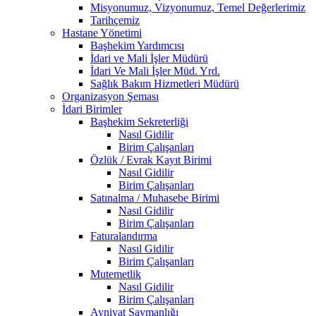
Misyonumuz, Vizyonumuz, Temel Değerlerimiz
Tarihçemiz
Hastane Yönetimi
Başhekim Yardımcısı
İdari ve Mali İşler Müdürü
İdari Ve Mali İşler Müd. Yrd.
Sağlık Bakım Hizmetleri Müdürü
Organizasyon Şeması
İdari Birimler
Başhekim Sekreterliği
Nasıl Gidilir
Birim Çalışanları
Özlük / Evrak Kayıt Birimi
Nasıl Gidilir
Birim Çalışanları
Satınalma / Muhasebe Birimi
Nasıl Gidilir
Birim Çalışanları
Faturalandırma
Nasıl Gidilir
Birim Çalışanları
Mutemetlik
Nasıl Gidilir
Birim Çalışanları
Ayniyat Saymanlığı