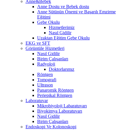
Anne&Bebek
Anne Dostu ve Bebek dostu
Anne Sütünün Önemi ve Başarılı Emzirme
Eğitimi
Gebe Okulu
Hizmetlerimiz
Nasıl Gidilir
Uzaktan Eğitim Gebe Okulu
EKG ve SFT
Görüntüle Hizmetleri
Nasıl Gidilir
Birim Çalışanları
Radyoloji
Doktorlarımız
Röntgen
Tomografi
Ultrason
Panaromik Röntgen
Periepikal Röntgen
Laboratuvar
Mikrobiyoloji Labaratuvarı
Biyokimya Laboratuvarı
Nasıl Gidilir
Birim Çalışanları
Endoskopi Ve Kolonoskopi