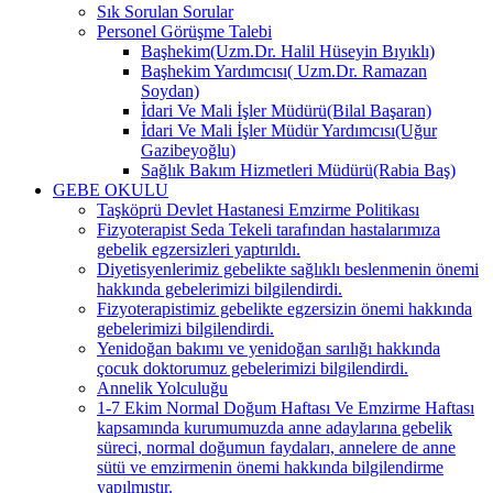
Sık Sorulan Sorular
Personel Görüşme Talebi
Başhekim(Uzm.Dr. Halil Hüseyin Bıyıklı)
Başhekim Yardımcısı( Uzm.Dr. Ramazan
Soydan)
İdari Ve Mali İşler Müdürü(Bilal Başaran)
İdari Ve Mali İşler Müdür Yardımcısı(Uğur
Gazibeyoğlu)
Sağlık Bakım Hizmetleri Müdürü(Rabia Baş)
GEBE OKULU
Taşköprü Devlet Hastanesi Emzirme Politikası
Fizyoterapist Seda Tekeli tarafından hastalarımıza
gebelik egzersizleri yaptırıldı.
Diyetisyenlerimiz gebelikte sağlıklı beslenmenin önemi
hakkında gebelerimizi bilgilendirdi.
Fizyoterapistimiz gebelikte egzersizin önemi hakkında
gebelerimizi bilgilendirdi.
Yenidoğan bakımı ve yenidoğan sarılığı hakkında
çocuk doktorumuz gebelerimizi bilgilendirdi.
Annelik Yolculuğu
1-7 Ekim Normal Doğum Haftası Ve Emzirme Haftası
kapsamında kurumumuzda anne adaylarına gebelik
süreci, normal doğumun faydaları, annelere de anne
sütü ve emzirmenin önemi hakkında bilgilendirme
yapılmıştır.