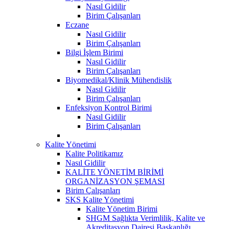
Nasıl Gidilir
Birim Çalışanları
Eczane
Nasıl Gidilir
Birim Çalışanları
Bilgi İşlem Birimi
Nasıl Gidilir
Birim Çalışanları
Biyomedikal/Klinik Mühendislik
Nasıl Gidilir
Birim Çalışanları
Enfeksiyon Kontrol Birimi
Nasıl Gidilir
Birim Çalışanları
Kalite Yönetimi
Kalite Politikamız
Nasıl Gidilir
KALİTE YÖNETİM BİRİMİ
ORGANİZASYON ŞEMASI
Birim Çalışanları
SKS Kalite Yönetimi
Kalite Yönetim Birimi
SHGM Sağlıkta Verimlilik, Kalite ve
Akreditasyon Dairesi Başkanlığı