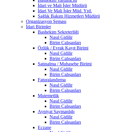
Başhekim Yardımcısı
İdari ve Mali İşler Müdürü
İdari Ve Mali İşler Müd. Yrd.
Sağlık Bakım Hizmetleri Müdürü
Organizasyon Şeması
İdari Birimler
Başhekim Sekreterliği
Nasıl Gidilir
Birim Çalışanları
Özlük / Evrak Kayıt Birimi
Nasıl Gidilir
Birim Çalışanları
Satınalma / Muhasebe Birimi
Nasıl Gidilir
Birim Çalışanları
Faturalandırma
Nasıl Gidilir
Birim Çalışanları
Mutemetlik
Nasıl Gidilir
Birim Çalışanları
Ayniyat Saymanlığı
Nasıl Gidilir
Birim Çalışanları
Eczane