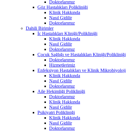
Doktorlarımız
Göz Hastalıkları Polikliniği
Klinik Hakkında
Nasıl Gidilir
Doktorlarımız
Dahili Birimler
İç Hastalıkları Kliniği/Polikliniği
Klinik Hakkında
Nasıl Gidilir
Doktorlarımız
Çocuk Sağlığı ve Hastalıkları Kliniği/Polikliniği
Doktorlarımız
Hizmetlerimiz
Enfeksiyon Hastalıkları ve Klinik Mikrobiyoloji
Klinik Hakkında
Nasıl Gidilir
Doktorlarımız
Aile Hekimliği Polikliniği
Doktorlarımız
Klinik Hakkında
Nasıl Gidilir
Psikiyatri Polikliniği
Klinik Hakkında
Nasıl Gidilir
Doktorlarımız