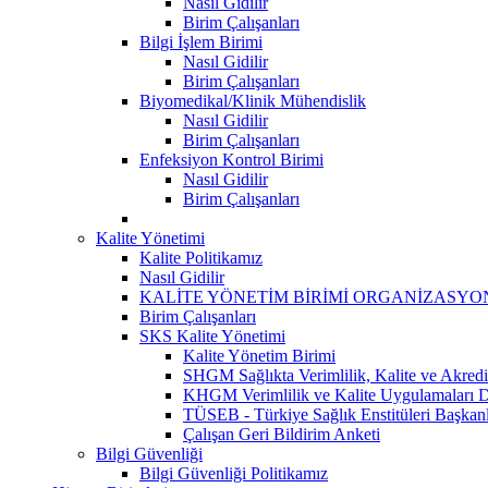
Nasıl Gidilir
Birim Çalışanları
Bilgi İşlem Birimi
Nasıl Gidilir
Birim Çalışanları
Biyomedikal/Klinik Mühendislik
Nasıl Gidilir
Birim Çalışanları
Enfeksiyon Kontrol Birimi
Nasıl Gidilir
Birim Çalışanları
Kalite Yönetimi
Kalite Politikamız
Nasıl Gidilir
KALİTE YÖNETİM BİRİMİ ORGANİZASYO
Birim Çalışanları
SKS Kalite Yönetimi
Kalite Yönetim Birimi
SHGM Sağlıkta Verimlilik, Kalite ve Akredi
KHGM Verimlilik ve Kalite Uygulamaları Da
TÜSEB - Türkiye Sağlık Enstitüleri Başkanl
Çalışan Geri Bildirim Anketi
Bilgi Güvenliği
Bilgi Güvenliği Politikamız