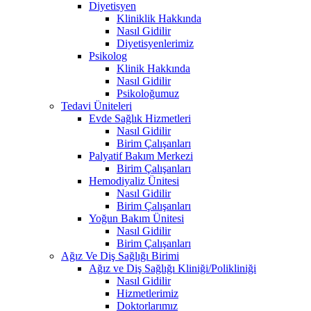
Diyetisyen
Kliniklik Hakkında
Nasıl Gidilir
Diyetisyenlerimiz
Psikolog
Klinik Hakkında
Nasıl Gidilir
Psikoloğumuz
Tedavi Üniteleri
Evde Sağlık Hizmetleri
Nasıl Gidilir
Birim Çalışanları
Palyatif Bakım Merkezi
Birim Çalışanları
Hemodiyaliz Ünitesi
Nasıl Gidilir
Birim Çalışanları
Yoğun Bakım Ünitesi
Nasıl Gidilir
Birim Çalışanları
Ağız Ve Diş Sağlığı Birimi
Ağız ve Diş Sağlığı Kliniği/Polikliniği
Nasıl Gidilir
Hizmetlerimiz
Doktorlarımız