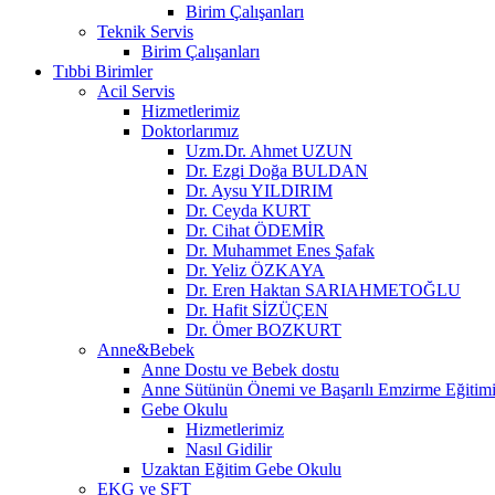
Birim Çalışanları
Teknik Servis
Birim Çalışanları
Tıbbi Birimler
Acil Servis
Hizmetlerimiz
Doktorlarımız
Uzm.Dr. Ahmet UZUN
Dr. Ezgi Doğa BULDAN
Dr. Aysu YILDIRIM
Dr. Ceyda KURT
Dr. Cihat ÖDEMİR
Dr. Muhammet Enes Şafak
Dr. Yeliz ÖZKAYA
Dr. Eren Haktan SARIAHMETOĞLU
Dr. Hafit SİZÜÇEN
Dr. Ömer BOZKURT
Anne&Bebek
Anne Dostu ve Bebek dostu
Anne Sütünün Önemi ve Başarılı Emzirme Eğitim
Gebe Okulu
Hizmetlerimiz
Nasıl Gidilir
Uzaktan Eğitim Gebe Okulu
EKG ve SFT