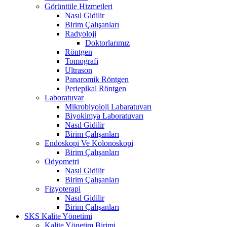
Görüntüle Hizmetleri
Nasıl Gidilir
Birim Çalışanları
Radyoloji
Doktorlarımız
Röntgen
Tomografi
Ultrason
Panaromik Röntgen
Periepikal Röntgen
Laboratuvar
Mikrobiyoloji Labaratuvarı
Biyokimya Laboratuvarı
Nasıl Gidilir
Birim Çalışanları
Endoskopi Ve Kolonoskopi
Birim Çalışanları
Odyometri
Nasıl Gidilir
Birim Çalışanları
Fizyoterapi
Nasıl Gidilir
Birim Çalışanları
SKS Kalite Yönetimi
Kalite Yönetim Birimi