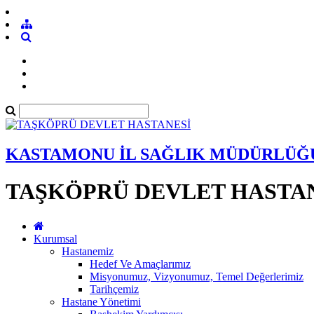
KASTAMONU İL SAĞLIK MÜDÜRLÜĞ
TAŞKÖPRÜ DEVLET HASTA
Kurumsal
Hastanemiz
Hedef Ve Amaçlarımız
Misyonumuz, Vizyonumuz, Temel Değerlerimiz
Tarihçemiz
Hastane Yönetimi