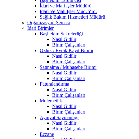
Başhekim Yardımcısı
İdari ve Mali İşler Müdürü
İdari Ve Mali İşler Müd. Yrd.
Sağlık Bakım Hizmetleri Müdürü
Organizasyon Şeması
İdari Birimler
Başhekim Sekreterliği
Nasıl Gidilir
Birim Çalışanları
Özlük / Evrak Kayıt Birimi
Nasıl Gidilir
Birim Çalışanları
Satınalma / Muhasebe Birimi
Nasıl Gidilir
Birim Çalışanları
Faturalandırma
Nasıl Gidilir
Birim Çalışanları
Mutemetlik
Nasıl Gidilir
Birim Çalışanları
Ayniyat Saymanlığı
Nasıl Gidilir
Birim Çalışanları
Eczane