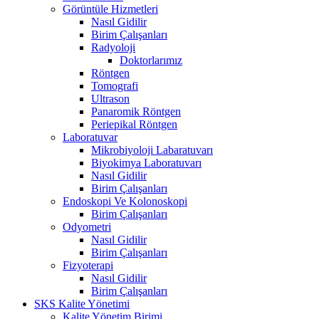
Görüntüle Hizmetleri
Nasıl Gidilir
Birim Çalışanları
Radyoloji
Doktorlarımız
Röntgen
Tomografi
Ultrason
Panaromik Röntgen
Periepikal Röntgen
Laboratuvar
Mikrobiyoloji Labaratuvarı
Biyokimya Laboratuvarı
Nasıl Gidilir
Birim Çalışanları
Endoskopi Ve Kolonoskopi
Birim Çalışanları
Odyometri
Nasıl Gidilir
Birim Çalışanları
Fizyoterapi
Nasıl Gidilir
Birim Çalışanları
SKS Kalite Yönetimi
Kalite Yönetim Birimi