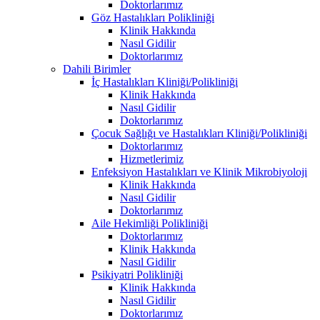
Doktorlarımız
Göz Hastalıkları Polikliniği
Klinik Hakkında
Nasıl Gidilir
Doktorlarımız
Dahili Birimler
İç Hastalıkları Kliniği/Polikliniği
Klinik Hakkında
Nasıl Gidilir
Doktorlarımız
Çocuk Sağlığı ve Hastalıkları Kliniği/Polikliniği
Doktorlarımız
Hizmetlerimiz
Enfeksiyon Hastalıkları ve Klinik Mikrobiyoloji
Klinik Hakkında
Nasıl Gidilir
Doktorlarımız
Aile Hekimliği Polikliniği
Doktorlarımız
Klinik Hakkında
Nasıl Gidilir
Psikiyatri Polikliniği
Klinik Hakkında
Nasıl Gidilir
Doktorlarımız