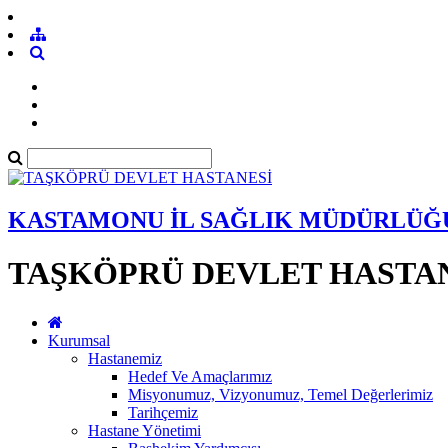
KASTAMONU İL SAĞLIK MÜDÜRLÜĞ
TAŞKÖPRÜ DEVLET HASTA
Kurumsal
Hastanemiz
Hedef Ve Amaçlarımız
Misyonumuz, Vizyonumuz, Temel Değerlerimiz
Tarihçemiz
Hastane Yönetimi