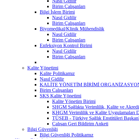
Nasıl Gidilir
Birim Çalışanları
Bilgi İşlem Birimi
Nasıl Gidilir
Birim Çalışanları
Biyomedikal/Klinik Mühendislik
Nasıl Gidilir
Birim Çalışanları
Enfeksiyon Kontrol Birimi
Nasıl Gidilir
Birim Çalışanları
Kalite Yönetimi
Kalite Politikamız
Nasıl Gidilir
KALİTE YÖNETİM BİRİMİ ORGANİZASYO
Birim Çalışanları
SKS Kalite Yönetimi
Kalite Yönetim Birimi
SHGM Sağlıkta Verimlilik, Kalite ve Akredi
KHGM Verimlilik ve Kalite Uygulamaları Da
TÜSEB - Türkiye Sağlık Enstitüleri Başkanl
Çalışan Geri Bildirim Anketi
Bilgi Güvenliği
Bilgi Güvenliği Politikamız