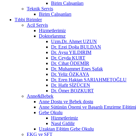
Birim Çalışanları
Teknik Servis
Birim Çalışanları
Tıbbi Birimler
Acil Servis
Hizmetlerimiz
Doktorlarımız
Uzm.Dr. Ahmet UZUN
Dr. Ezgi Doğa BULDAN
Dr. Aysu YILDIRIM
Dr. Ceyda KURT
Dr. Cihat ÖDEMİR
Dr. Muhammet Enes Şafak
Dr. Yeliz ÖZKAYA
Dr. Eren Haktan SARIAHMETOĞLU
Dr. Hafit SİZÜÇEN
Dr. Ömer BOZKURT
Anne&Bebek
Anne Dostu ve Bebek dostu
Anne Sütünün Önemi ve Başarılı Emzirme Eğitim
Gebe Okulu
Hizmetlerimiz
Nasıl Gidilir
Uzaktan Eğitim Gebe Okulu
EKG ve SFT