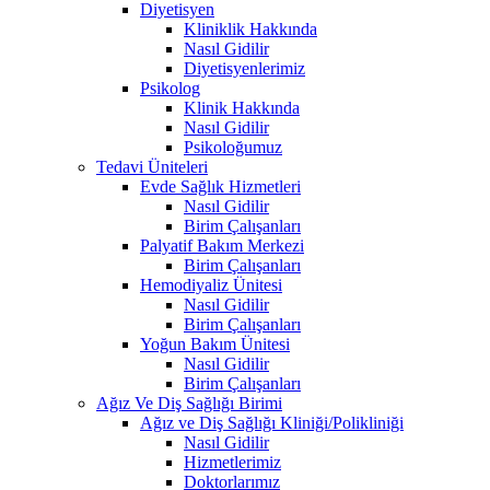
Diyetisyen
Kliniklik Hakkında
Nasıl Gidilir
Diyetisyenlerimiz
Psikolog
Klinik Hakkında
Nasıl Gidilir
Psikoloğumuz
Tedavi Üniteleri
Evde Sağlık Hizmetleri
Nasıl Gidilir
Birim Çalışanları
Palyatif Bakım Merkezi
Birim Çalışanları
Hemodiyaliz Ünitesi
Nasıl Gidilir
Birim Çalışanları
Yoğun Bakım Ünitesi
Nasıl Gidilir
Birim Çalışanları
Ağız Ve Diş Sağlığı Birimi
Ağız ve Diş Sağlığı Kliniği/Polikliniği
Nasıl Gidilir
Hizmetlerimiz
Doktorlarımız