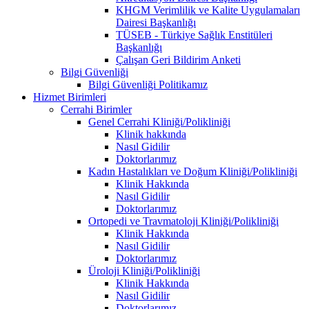
KHGM Verimlilik ve Kalite Uygulamaları
Dairesi Başkanlığı
TÜSEB - Türkiye Sağlık Enstitüleri
Başkanlığı
Çalışan Geri Bildirim Anketi
Bilgi Güvenliği
Bilgi Güvenliği Politikamız
Hizmet Birimleri
Cerrahi Birimler
Genel Cerrahi Kliniği/Polikliniği
Klinik hakkında
Nasıl Gidilir
Doktorlarımız
Kadın Hastalıkları ve Doğum Kliniği/Polikliniği
Klinik Hakkında
Nasıl Gidilir
Doktorlarımız
Ortopedi ve Travmatoloji Kliniği/Polikliniği
Klinik Hakkında
Nasıl Gidilir
Doktorlarımız
Üroloji Kliniği/Polikliniği
Klinik Hakkında
Nasıl Gidilir
Doktorlarımız