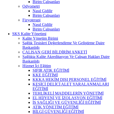
Birim Çalışanları
Odyometri
Nasıl Gidilir
Birim Çalışanları
Fizyoterapi
Nasıl Gidilir
Birim Çalışanları
SKS Kalite Yönetimi
Kalite Yönetim Birimi
Sağlık Tesisleri Değerlendirme Ve Geliştirme Daire
Başkanlığı
ÇALIŞAN GERİ BİLDİRİM ANKETİ
Sağlıkta Kalite Akreditasyon Ve Çalışan Hakları Daire
Başkanlığı
Hizmet İçi Eğitim
SIFIR ATIK EĞİTİMİ
KKE EĞİTİMİ
KKKA HEKİM DIŞI PERSONEL EĞİTİMİ
KESİCİ DELİCİ ALET YARALANMALARI
EĞİTİMİ
TEHLİKELİ MADDELERİN YÖNETİMİ
EL HİJYENİ VE İZOLASYON EĞİTİMİ
İŞ SAĞLIĞI VE GÜVENLİĞİ EĞİTİMİ
ATIK YÖNETİM EĞİTİMİ
BİLGİ GÜVENLİĞİ EĞİTİMİ