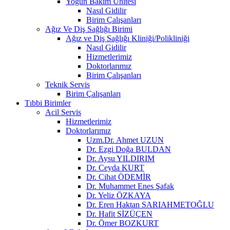
Yoğun Bakım Ünitesi
Nasıl Gidilir
Birim Çalışanları
Ağız Ve Diş Sağlığı Birimi
Ağız ve Diş Sağlığı Kliniği/Polikliniği
Nasıl Gidilir
Hizmetlerimiz
Doktorlarımız
Birim Çalışanları
Teknik Servis
Birim Çalışanları
Tıbbi Birimler
Acil Servis
Hizmetlerimiz
Doktorlarımız
Uzm.Dr. Ahmet UZUN
Dr. Ezgi Doğa BULDAN
Dr. Aysu YILDIRIM
Dr. Ceyda KURT
Dr. Cihat ÖDEMİR
Dr. Muhammet Enes Şafak
Dr. Yeliz ÖZKAYA
Dr. Eren Haktan SARIAHMETOĞLU
Dr. Hafit SİZÜÇEN
Dr. Ömer BOZKURT