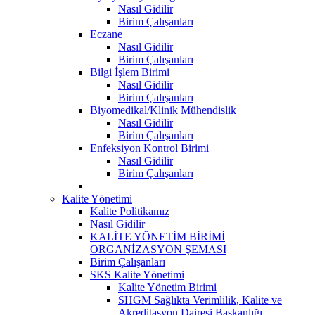
Nasıl Gidilir
Birim Çalışanları
Eczane
Nasıl Gidilir
Birim Çalışanları
Bilgi İşlem Birimi
Nasıl Gidilir
Birim Çalışanları
Biyomedikal/Klinik Mühendislik
Nasıl Gidilir
Birim Çalışanları
Enfeksiyon Kontrol Birimi
Nasıl Gidilir
Birim Çalışanları
Kalite Yönetimi
Kalite Politikamız
Nasıl Gidilir
KALİTE YÖNETİM BİRİMİ
ORGANİZASYON ŞEMASI
Birim Çalışanları
SKS Kalite Yönetimi
Kalite Yönetim Birimi
SHGM Sağlıkta Verimlilik, Kalite ve
Akreditasyon Dairesi Başkanlığı