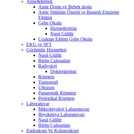
Anne&Bebek
Anne Dostu ve Bebek dostu
Anne Sütünün Önemi ve Başarılı Emzirme
Eğitimi
Gebe Okulu
Hizmetlerimiz
Nasıl Gidilir
Uzaktan Eğitim Gebe Okulu
EKG ve SFT
Görüntüle Hizmetleri
Nasıl Gidilir
Birim Çalışanları
Radyoloji
Doktorlarımız
Röntgen
Tomografi
Ultrason
Panaromik Röntgen
Periepikal Röntgen
Laboratuvar
Mikrobiyoloji Labaratuvarı
Biyokimya Laboratuvarı
Nasıl Gidilir
Birim Çalışanları
Endoskopi Ve Kolonoskopi