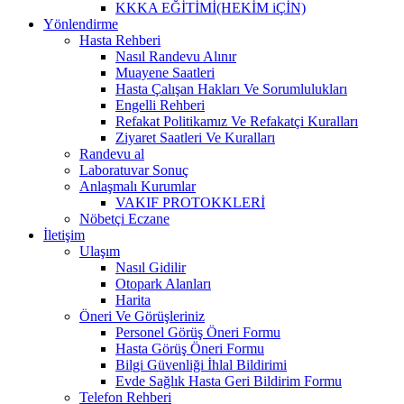
KKKA EĞİTİMİ(HEKİM iÇİN)
Yönlendirme
Hasta Rehberi
Nasıl Randevu Alınır
Muayene Saatleri
Hasta Çalışan Hakları Ve Sorumlulukları
Engelli Rehberi
Refakat Politikamız Ve Refakatçi Kuralları
Ziyaret Saatleri Ve Kuralları
Randevu al
Laboratuvar Sonuç
Anlaşmalı Kurumlar
VAKIF PROTOKKLERİ
Nöbetçi Eczane
İletişim
Ulaşım
Nasıl Gidilir
Otopark Alanları
Harita
Öneri Ve Görüşleriniz
Personel Görüş Öneri Formu
Hasta Görüş Öneri Formu
Bilgi Güvenliği İhlal Bildirimi
Evde Sağlık Hasta Geri Bildirim Formu
Telefon Rehberi