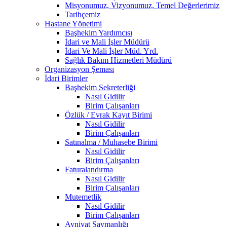
Misyonumuz, Vizyonumuz, Temel Değerlerimiz
Tarihçemiz
Hastane Yönetimi
Başhekim Yardımcısı
İdari ve Mali İşler Müdürü
İdari Ve Mali İşler Müd. Yrd.
Sağlık Bakım Hizmetleri Müdürü
Organizasyon Şeması
İdari Birimler
Başhekim Sekreterliği
Nasıl Gidilir
Birim Çalışanları
Özlük / Evrak Kayıt Birimi
Nasıl Gidilir
Birim Çalışanları
Satınalma / Muhasebe Birimi
Nasıl Gidilir
Birim Çalışanları
Faturalandırma
Nasıl Gidilir
Birim Çalışanları
Mutemetlik
Nasıl Gidilir
Birim Çalışanları
Ayniyat Saymanlığı