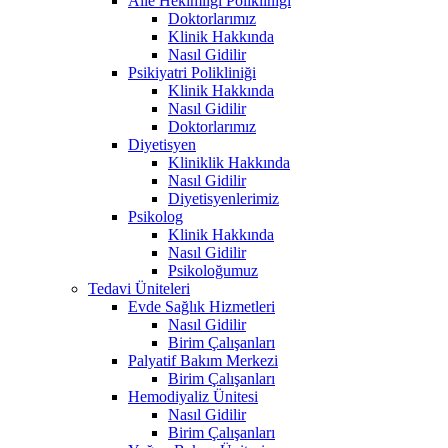
Aile Hekimliği Polikliniği
Doktorlarımız
Klinik Hakkında
Nasıl Gidilir
Psikiyatri Polikliniği
Klinik Hakkında
Nasıl Gidilir
Doktorlarımız
Diyetisyen
Kliniklik Hakkında
Nasıl Gidilir
Diyetisyenlerimiz
Psikolog
Klinik Hakkında
Nasıl Gidilir
Psikoloğumuz
Tedavi Üniteleri
Evde Sağlık Hizmetleri
Nasıl Gidilir
Birim Çalışanları
Palyatif Bakım Merkezi
Birim Çalışanları
Hemodiyaliz Ünitesi
Nasıl Gidilir
Birim Çalışanları