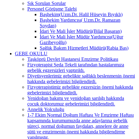
Sık Sorulan Sorular
Personel Görüşme Talebi
Başhekim(Uzm.Dr. Halil Hüseyin Bıyıklı)
Başhekim Yardımcısı( Uzm.Dr. Ramazan
Soydan)
İdari Ve Mali İşler Müdürü(Bilal Başaran)
İdari Ve Mali İşler Müdür Yardımcısı(Uğur
Gazibeyoğlu)
Sağlık Bakım Hizmetleri Müdürü(Rabia Baş)
GEBE OKULU
Taşköprü Devlet Hastanesi Emzirme Politikası
Fizyoterapist Seda Tekeli tarafından hastalarımıza
gebelik egzersizleri yaptırıldı.
Diyetisyenlerimiz gebelikte sağlıklı beslenmenin önemi
hakkında gebelerimizi bilgilendirdi.
Fizyoterapistimiz gebelikte egzersizin önemi hakkında
gebelerimizi bilgilendirdi.
Yenidoğan bakımı ve yenidoğan sarılığı hakkında
çocuk doktorumuz gebelerimizi bilgilendirdi.
Annelik Yolculuğu
1-7 Ekim Normal Doğum Haftası Ve Emzirme Haftası
kapsamında kurumumuzda anne adaylarına gebelik
süreci, normal doğumun faydaları, annelere de anne
sütü ve emzirmenin önemi hakkında bilgilendirme
yapılmıştır.