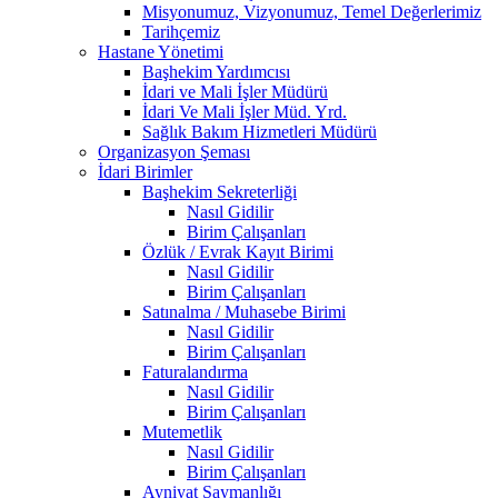
Misyonumuz, Vizyonumuz, Temel Değerlerimiz
Tarihçemiz
Hastane Yönetimi
Başhekim Yardımcısı
İdari ve Mali İşler Müdürü
İdari Ve Mali İşler Müd. Yrd.
Sağlık Bakım Hizmetleri Müdürü
Organizasyon Şeması
İdari Birimler
Başhekim Sekreterliği
Nasıl Gidilir
Birim Çalışanları
Özlük / Evrak Kayıt Birimi
Nasıl Gidilir
Birim Çalışanları
Satınalma / Muhasebe Birimi
Nasıl Gidilir
Birim Çalışanları
Faturalandırma
Nasıl Gidilir
Birim Çalışanları
Mutemetlik
Nasıl Gidilir
Birim Çalışanları
Ayniyat Saymanlığı