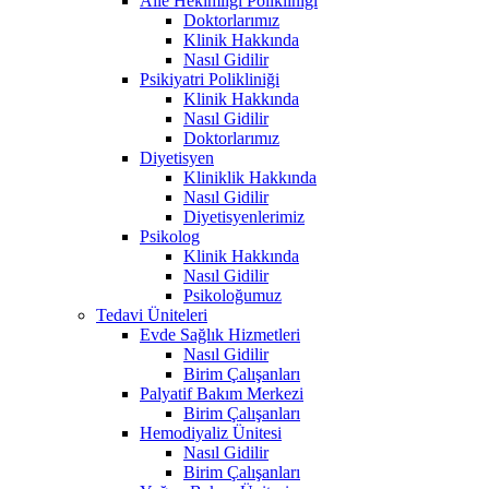
Aile Hekimliği Polikliniği
Doktorlarımız
Klinik Hakkında
Nasıl Gidilir
Psikiyatri Polikliniği
Klinik Hakkında
Nasıl Gidilir
Doktorlarımız
Diyetisyen
Kliniklik Hakkında
Nasıl Gidilir
Diyetisyenlerimiz
Psikolog
Klinik Hakkında
Nasıl Gidilir
Psikoloğumuz
Tedavi Üniteleri
Evde Sağlık Hizmetleri
Nasıl Gidilir
Birim Çalışanları
Palyatif Bakım Merkezi
Birim Çalışanları
Hemodiyaliz Ünitesi
Nasıl Gidilir
Birim Çalışanları