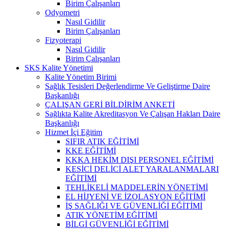
Birim Çalışanları
Odyometri
Nasıl Gidilir
Birim Çalışanları
Fizyoterapi
Nasıl Gidilir
Birim Çalışanları
SKS Kalite Yönetimi
Kalite Yönetim Birimi
Sağlık Tesisleri Değerlendirme Ve Geliştirme Daire
Başkanlığı
ÇALIŞAN GERİ BİLDİRİM ANKETİ
Sağlıkta Kalite Akreditasyon Ve Çalışan Hakları Daire
Başkanlığı
Hizmet İçi Eğitim
SIFIR ATIK EĞİTİMİ
KKE EĞİTİMİ
KKKA HEKİM DIŞI PERSONEL EĞİTİMİ
KESİCİ DELİCİ ALET YARALANMALARI
EĞİTİMİ
TEHLİKELİ MADDELERİN YÖNETİMİ
EL HİJYENİ VE İZOLASYON EĞİTİMİ
İŞ SAĞLIĞI VE GÜVENLİĞİ EĞİTİMİ
ATIK YÖNETİM EĞİTİMİ
BİLGİ GÜVENLİĞİ EĞİTİMİ