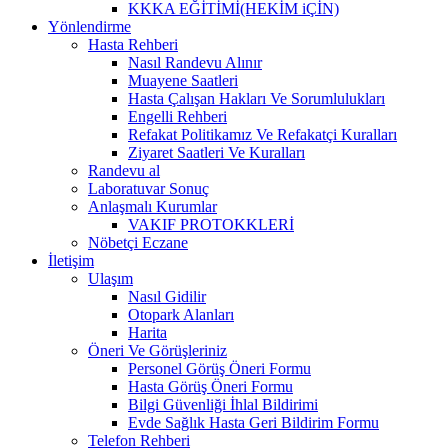
KKKA EĞİTİMİ(HEKİM iÇİN)
Yönlendirme
Hasta Rehberi
Nasıl Randevu Alınır
Muayene Saatleri
Hasta Çalışan Hakları Ve Sorumlulukları
Engelli Rehberi
Refakat Politikamız Ve Refakatçi Kuralları
Ziyaret Saatleri Ve Kuralları
Randevu al
Laboratuvar Sonuç
Anlaşmalı Kurumlar
VAKIF PROTOKKLERİ
Nöbetçi Eczane
İletişim
Ulaşım
Nasıl Gidilir
Otopark Alanları
Harita
Öneri Ve Görüşleriniz
Personel Görüş Öneri Formu
Hasta Görüş Öneri Formu
Bilgi Güvenliği İhlal Bildirimi
Evde Sağlık Hasta Geri Bildirim Formu
Telefon Rehberi