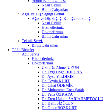
Yoğun Bakım Ünitesi
Nasıl Gidilir
Birim Çalışanları
Ağız Ve Diş Sağlığı Birimi
Ağız ve Diş Sağlığı Kliniği/Polikliniği
Nasıl Gidilir
Hizmetlerimiz
Doktorlarımız
Birim Çalışanları
Teknik Servis
Birim Çalışanları
Tıbbi Birimler
Acil Servis
Hizmetlerimiz
Doktorlarımız
Uzm.Dr. Ahmet UZUN
Dr. Ezgi Doğa BULDAN
Dr. Aysu YILDIRIM
Dr. Ceyda KURT
Dr. Cihat ÖDEMİR
Dr. Muhammet Enes Şafak
Dr. Yeliz ÖZKAYA
Dr. Eren Haktan SARIAHMETOĞLU
Dr. Hafit SİZÜÇEN
Dr. Ömer BOZKURT