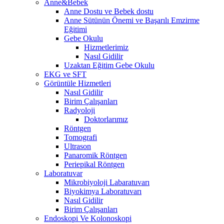
Anne&Bebek
Anne Dostu ve Bebek dostu
Anne Sütünün Önemi ve Başarılı Emzirme
Eğitimi
Gebe Okulu
Hizmetlerimiz
Nasıl Gidilir
Uzaktan Eğitim Gebe Okulu
EKG ve SFT
Görüntüle Hizmetleri
Nasıl Gidilir
Birim Çalışanları
Radyoloji
Doktorlarımız
Röntgen
Tomografi
Ultrason
Panaromik Röntgen
Periepikal Röntgen
Laboratuvar
Mikrobiyoloji Labaratuvarı
Biyokimya Laboratuvarı
Nasıl Gidilir
Birim Çalışanları
Endoskopi Ve Kolonoskopi