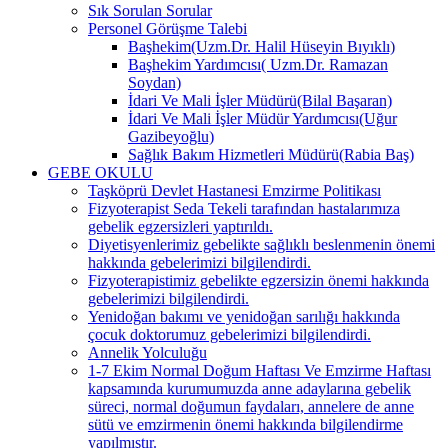
Sık Sorulan Sorular
Personel Görüşme Talebi
Başhekim(Uzm.Dr. Halil Hüseyin Bıyıklı)
Başhekim Yardımcısı( Uzm.Dr. Ramazan
Soydan)
İdari Ve Mali İşler Müdürü(Bilal Başaran)
İdari Ve Mali İşler Müdür Yardımcısı(Uğur
Gazibeyoğlu)
Sağlık Bakım Hizmetleri Müdürü(Rabia Baş)
GEBE OKULU
Taşköprü Devlet Hastanesi Emzirme Politikası
Fizyoterapist Seda Tekeli tarafından hastalarımıza
gebelik egzersizleri yaptırıldı.
Diyetisyenlerimiz gebelikte sağlıklı beslenmenin önemi
hakkında gebelerimizi bilgilendirdi.
Fizyoterapistimiz gebelikte egzersizin önemi hakkında
gebelerimizi bilgilendirdi.
Yenidoğan bakımı ve yenidoğan sarılığı hakkında
çocuk doktorumuz gebelerimizi bilgilendirdi.
Annelik Yolculuğu
1-7 Ekim Normal Doğum Haftası Ve Emzirme Haftası
kapsamında kurumumuzda anne adaylarına gebelik
süreci, normal doğumun faydaları, annelere de anne
sütü ve emzirmenin önemi hakkında bilgilendirme
yapılmıştır.