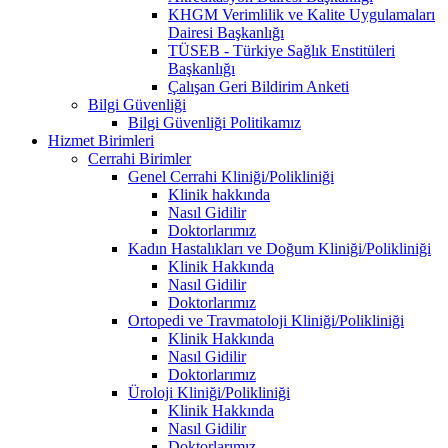
KHGM Verimlilik ve Kalite Uygulamaları
Dairesi Başkanlığı
TÜSEB - Türkiye Sağlık Enstitüleri
Başkanlığı
Çalışan Geri Bildirim Anketi
Bilgi Güvenliği
Bilgi Güvenliği Politikamız
Hizmet Birimleri
Cerrahi Birimler
Genel Cerrahi Kliniği/Polikliniği
Klinik hakkında
Nasıl Gidilir
Doktorlarımız
Kadın Hastalıkları ve Doğum Kliniği/Polikliniği
Klinik Hakkında
Nasıl Gidilir
Doktorlarımız
Ortopedi ve Travmatoloji Kliniği/Polikliniği
Klinik Hakkında
Nasıl Gidilir
Doktorlarımız
Üroloji Kliniği/Polikliniği
Klinik Hakkında
Nasıl Gidilir
Doktorlarımız