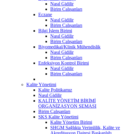
Nasıl Gidilir
Birim Çalışanları
Eczane
Nasıl Gidilir
Birim Çalışanları
Bilgi İşlem Birimi
Nasıl Gidilir
Birim Çalışanları
Biyomedikal/Klinik Mühendislik
Nasıl Gidilir
Birim Çalışanları
Enfeksiyon Kontrol Birimi
Nasıl Gidilir
Birim Çalışanları
Kalite Yönetimi
Kalite Politikamız
Nasıl Gidilir
KALİTE YÖNETİM BİRİMİ
ORGANİZASYON ŞEMASI
Birim Çalışanları
SKS Kalite Yönetimi
Kalite Yönetim Birimi
SHGM Sağlıkta Verimlilik, Kalite ve
Akreditasyon Dairesi Başkanlığı