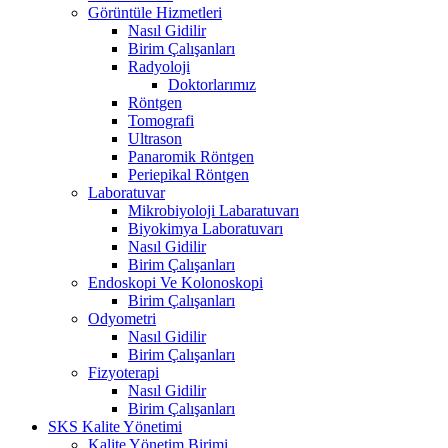
Görüntüle Hizmetleri
Nasıl Gidilir
Birim Çalışanları
Radyoloji
Doktorlarımız
Röntgen
Tomografi
Ultrason
Panaromik Röntgen
Periepikal Röntgen
Laboratuvar
Mikrobiyoloji Labaratuvarı
Biyokimya Laboratuvarı
Nasıl Gidilir
Birim Çalışanları
Endoskopi Ve Kolonoskopi
Birim Çalışanları
Odyometri
Nasıl Gidilir
Birim Çalışanları
Fizyoterapi
Nasıl Gidilir
Birim Çalışanları
SKS Kalite Yönetimi
Kalite Yönetim Birimi