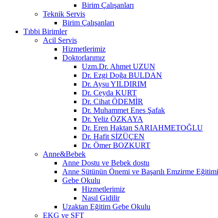
Birim Çalışanları
Teknik Servis
Birim Çalışanları
Tıbbi Birimler
Acil Servis
Hizmetlerimiz
Doktorlarımız
Uzm.Dr. Ahmet UZUN
Dr. Ezgi Doğa BULDAN
Dr. Aysu YILDIRIM
Dr. Ceyda KURT
Dr. Cihat ÖDEMİR
Dr. Muhammet Enes Şafak
Dr. Yeliz ÖZKAYA
Dr. Eren Haktan SARIAHMETOĞLU
Dr. Hafit SİZÜÇEN
Dr. Ömer BOZKURT
Anne&Bebek
Anne Dostu ve Bebek dostu
Anne Sütünün Önemi ve Başarılı Emzirme Eğitim
Gebe Okulu
Hizmetlerimiz
Nasıl Gidilir
Uzaktan Eğitim Gebe Okulu
EKG ve SFT