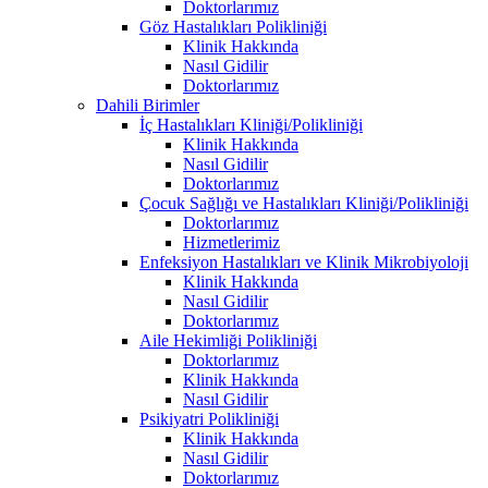
Doktorlarımız
Göz Hastalıkları Polikliniği
Klinik Hakkında
Nasıl Gidilir
Doktorlarımız
Dahili Birimler
İç Hastalıkları Kliniği/Polikliniği
Klinik Hakkında
Nasıl Gidilir
Doktorlarımız
Çocuk Sağlığı ve Hastalıkları Kliniği/Polikliniği
Doktorlarımız
Hizmetlerimiz
Enfeksiyon Hastalıkları ve Klinik Mikrobiyoloji
Klinik Hakkında
Nasıl Gidilir
Doktorlarımız
Aile Hekimliği Polikliniği
Doktorlarımız
Klinik Hakkında
Nasıl Gidilir
Psikiyatri Polikliniği
Klinik Hakkında
Nasıl Gidilir
Doktorlarımız