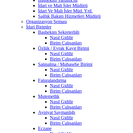
Başhekim Yardımcısı
İdari ve Mali İşler Müdürü
İdari Ve Mali İşler Müd. Yrd.
Sağlık Bakım Hizmetleri Müdürü
Organizasyon Şeması
İdari Birimler
Başhekim Sekreterliği
Nasıl Gidilir
Birim Çalışanları
Özlük / Evrak Kayıt Birimi
Nasıl Gidilir
Birim Çalışanları
Satınalma / Muhasebe Birimi
Nasıl Gidilir
Birim Çalışanları
Faturalandırma
Nasıl Gidilir
Birim Çalışanları
Mutemetlik
Nasıl Gidilir
Birim Çalışanları
Ayniyat Saymanlığı
Nasıl Gidilir
Birim Çalışanları
Eczane