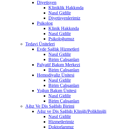
Diyetisyen
Kliniklik Hakkında
Nasıl Gidilir
Diyetisyenlerimiz
Psikolog
Klinik Hakkında
Nasıl Gidilir
Psikoloğumuz
Tedavi Üniteleri
Evde Sağlık Hizmetleri
Nasıl Gidilir
Birim Çalışanları
Palyatif Bakım Merkezi
Birim Çalışanları
Hemodiyaliz Ünitesi
Nasıl Gidilir
Birim Çalışanları
Yoğun Bakım Ünitesi
Nasıl Gidilir
Birim Çalışanları
Ağız Ve Diş Sağlığı Birimi
Ağız ve Diş Sağlığı Kliniği/Polikliniği
Nasıl Gidilir
Hizmetlerimiz
Doktorlarımız