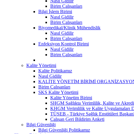
Nasıl Gidilir
Birim Çalışanları
Bilgi İşlem Birimi
Nasıl Gidilir
Birim Çalışanları
Biyomedikal/Klinik Mühendislik
Nasıl Gidilir
Birim Çalışanları
Enfeksiyon Kontrol Birimi
Nasıl Gidilir
Birim Çalışanları
Kalite Yönetimi
Kalite Politikamız
Nasıl Gidilir
KALİTE YÖNETİM BİRİMİ ORGANİZASYO
Birim Çalışanları
SKS Kalite Yönetimi
Kalite Yönetim Birimi
SHGM Sağlıkta Verimlilik, Kalite ve Akredi
KHGM Verimlilik ve Kalite Uygulamaları Da
TÜSEB - Türkiye Sağlık Enstitüleri Başkanl
Çalışan Geri Bildirim Anketi
Bilgi Güvenliği
Bilgi Güvenliği Politikamız