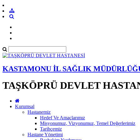
KASTAMONU İL SAĞLIK MÜDÜRLÜĞ
TAŞKÖPRÜ DEVLET HASTA
Kurumsal
Hastanemiz
Hedef Ve Amaçlarımız
Misyonumuz, Vizyonumuz, Temel Değerlerimiz
Tarihçemiz
Hastane Yönetimi